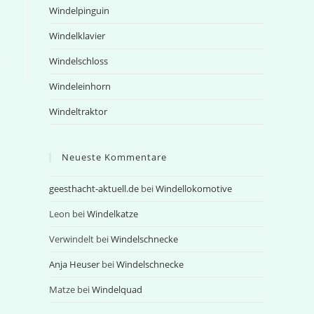
Windelpinguin
Windelklavier
Windelschloss
Windeleinhorn
Windeltraktor
Neueste Kommentare
geesthacht-aktuell.de
bei
Windellokomotive
Leon
bei
Windelkatze
Verwindelt
bei
Windelschnecke
Anja Heuser
bei
Windelschnecke
Matze
bei
Windelquad