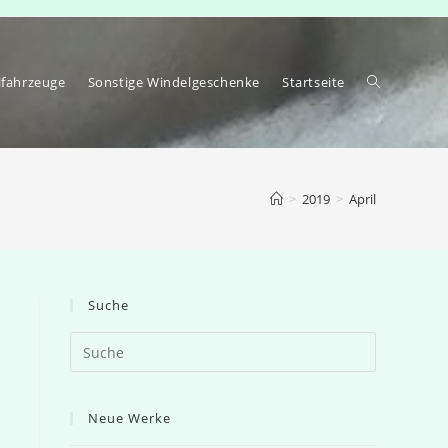
lfahrzeuge
Sonstige Windelgeschenke
Startseite
>
2019
>
April
Suche
Search
this
website
Neue Werke