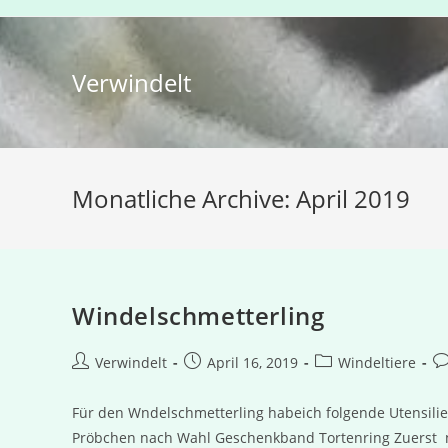
Zum
Inhalt
springen
Verwindelt
Monatliche Archive: April 2019
Windelschmetterling
Beitrags-
Beitrag
Beitrags-
Be
Verwindelt
April 16, 2019
Windeltiere
Autor:
veröffentlicht:
Kategorie:
K
Für den Wndelschmetterling habeich folgende Utensilien
Pröbchen nach Wahl Geschenkband Tortenring Zuerst n