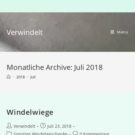
Zum
Inhalt
springen
Verwindelt
Menü
Monatliche Archive: Juli 2018
>
2018
>
Juli
Windelwiege
Beitrags-
Beitrag
Verwindelt
Juli 23, 2018
Autor:
veröffentlicht:
Beitrags-
Beitrags-
Sonstige Windelgeschenke
0 Kommentare