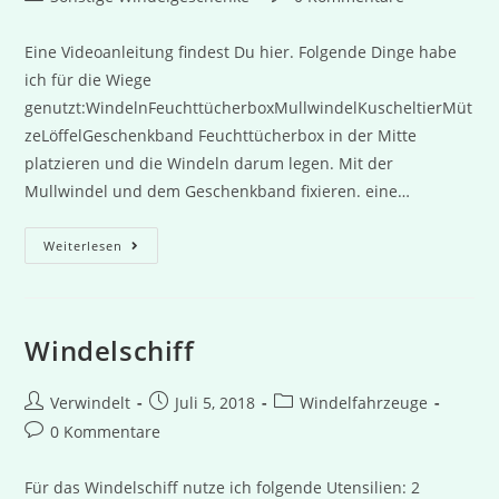
Kategorie:
Kommentare:
Eine Videoanleitung findest Du hier. Folgende Dinge habe
ich für die Wiege
genutzt:WindelnFeuchttücherboxMullwindelKuscheltierMüt
zeLöffelGeschenkband Feuchttücherbox in der Mitte
platzieren und die Windeln darum legen. Mit der
Mullwindel und dem Geschenkband fixieren. eine…
Windelwiege
Weiterlesen
Windelschiff
Beitrags-
Beitrag
Beitrags-
Verwindelt
Juli 5, 2018
Windelfahrzeuge
Autor:
veröffentlicht:
Kategorie:
Beitrags-
0 Kommentare
Kommentare:
Für das Windelschiff nutze ich folgende Utensilien: 2